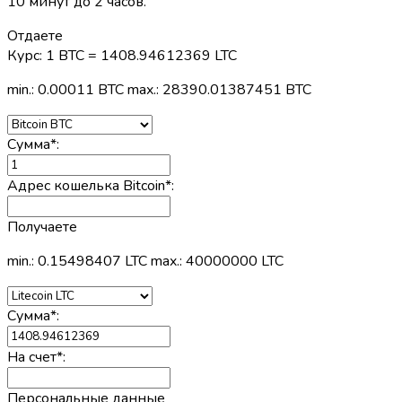
10 минут до 2 часов.
Отдаете
Курс:
1 BTC = 1408.94612369 LTC
min.: 0.00011 BTC
max.: 28390.01387451 BTC
Сумма
*
:
Адрес кошелька Bitcoin
*
:
Получаете
min.: 0.15498407 LTC
max.: 40000000 LTC
Сумма
*
:
На счет
*
:
Персональные данные